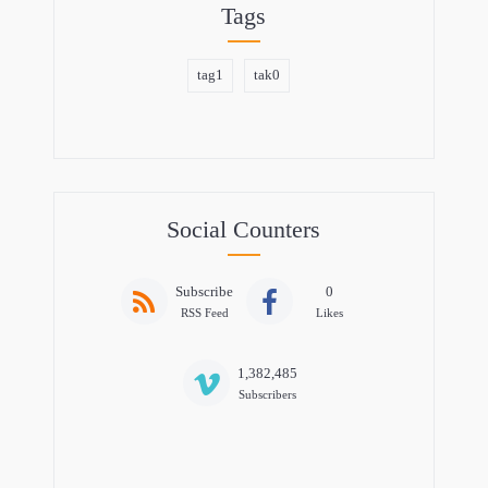
Tags
tag1
tak0
Social Counters
Subscribe
0
RSS Feed
Likes
1,382,485
Subscribers